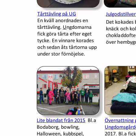
Tårttävling på UG
Julgodistillve
En kväll anordnades en 
Det kokades 
tårttävling. 
U
ngdomarna 
knäck och ko
fick göra tårta efter eget 
chokladdoften
tycke. En vinnare korades 
över hembyg
och sedan åts tårtorna upp 
under stor förnöjelse.
Lite blandat från 2015
  Bl.a 
Övernattning 
Bodaborg, bowling, 
Ungdomsgård
Halloween, kubbspel, 
2017. Bl.a fi