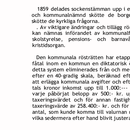
1859  
delades  
sockenstämman  
upp  
i  
e
och   
kommunalnämnd   
skötte   
de   
borge
skötte de kyrkliga frågorna.
.  
Av  
viktigare  
ändringar  
och  
tillägg  
rö
kan  
nämnas  
införandet  
av  
kommunalfu
skolstyrelse,    
pensions-    
och    
barnavå
kristidsorgan.
Den  
kommunala  
rösträtten  
har  
etapp
fåtal  
inom  
en  
kommun  
en  
diktatorisk  
detta  
system  
eliminerades  
från  
och  
me
efter  
en  
40-gradig  
skala,  
beräknad  
eft
att  
erlägga  
kommunala  
avgifter  
och  
eft
tals  
kronor  
inkomst  
upp  
till  
1.000:--- 
varje  
påbörjat  
belopp  
av  
500:-  
kr.  
u
taxeringsvärdet  
och  
för  
annan  
fastigh
taxeringsvärde  
av  
258.400:-  
kr.  
och  
för 
antal,  
som  
kunde  
komma  
till  
valurnan  
vilka sedermera efter hand blivit juster