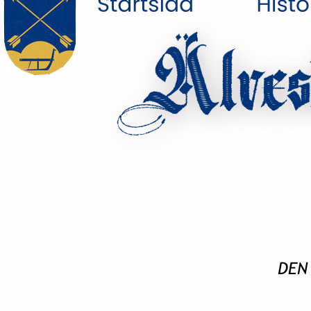
Älves
DEN