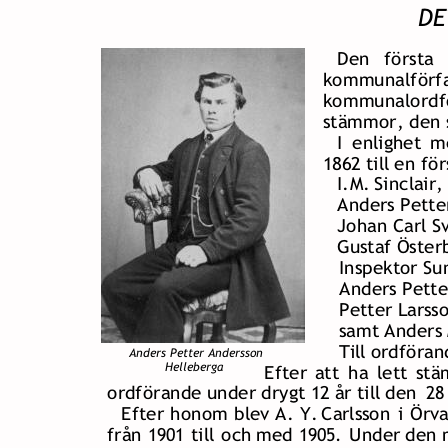
DE
Den   
första  
kommunalförfa
kommunalordfö
stämmor, den s
I  
enlighet  
m
1862 till en f
I.M.
Sinclair,
Anders Pette
Johan Carl S
Gustaf Öster
Inspektor Su
Anders Pette
Petter Larsso
samt Anders 
Till ordföran
Anders Petter Andersson
         Helleberga
Efter  
att  
ha  
lett  
stä
ordförande under drygt 12 år till den 
28
Efter  
honom  
blev  
A.  
Y.  
Carlsson  
i  
Örva
från 
1901 
till  
och  
med 
1905. 
Under  
den  