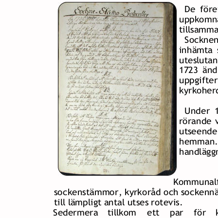
De  
före
uppkomna
tillsamma
Socknen
inhämta  
utesluta
1723  
änd
uppgifter
kyrkoher
Under  
rörande  
utseende
hemman.
handlägg
Kommunalfö
sockenstämmor,  
kyrkoråd  
och  
sockenn
till lämpligt antal utses rotevis.
Sedermera    
tillkom    
ett    
par    
för    