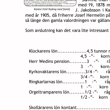
med  
19,  
1878  
m
Kantor Emil Ryding med familj
J.  
Jakobsson  
i  
Ka
med år 1905, då friherre Josef Hermelin på
så länge den gamla valordningen var gällan
Som avslutning kan det vara lite intressant
Klockarens lön.................4,5 tunnor råg
                                          4,5  -”-     ko
Herr Wedins pension..........3    -”-      råg 
                                          3    -”-      ko
Kyrkovaktarens lön...........3/4 -”-      råg  
                                          3/4 -”-     kor
Ringkarlarnas lön.............1    -”-      råg  
                                          1   -”-      korn
Orgeltramparens lön.........1/2 -”-     råg   “
                                          1/2 -”-    korn
Skollärarens lön kontant....................