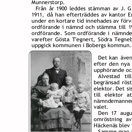
Munnerstorp.
Från  
år 
1900 
leddes  
stämman  
av  
J.  
G
1911, 
då  
han  
efterträddes  
av  
kantor  
E
under  
en  
kortare  
tid  
innehades  
av  
förv
ordförande  
i  
nämnd  
och  
stämma  
till 
1
ordförande.  
Som  
ordförande  
i  
nämnde
varefter  
Gösta  
T'egnert,  
Södra  
Tegneb
uppgick kommunen i Bobergs kommun.
Det  
kan  
även
efter  
den  
nya 
upphörande och
Alvestad   
til
begränsad  
röst
elektor.  
Det  
si
till   
elektor   
at
nämndemannen
valet.
Den 
17 
augu
omröstning   
av
Häckenäs blev v
Samme  
man 