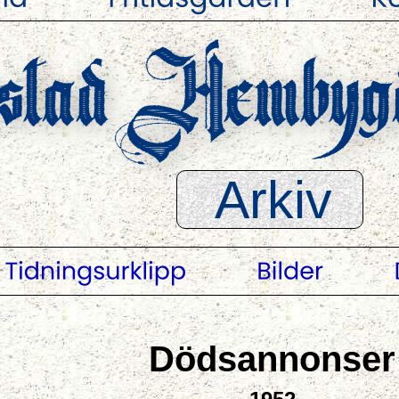
d Hembygdsf
Arkiv
Dödsannonser