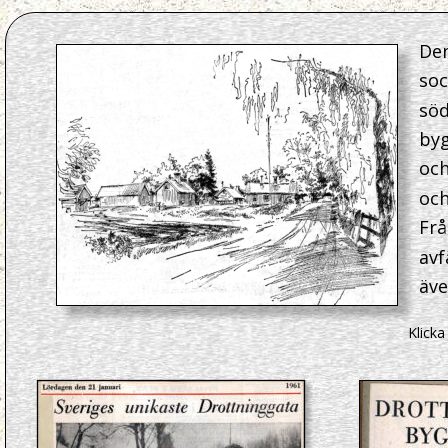
Den
soc
söd
byg
och
och
Frå
avf
äve
Klicka